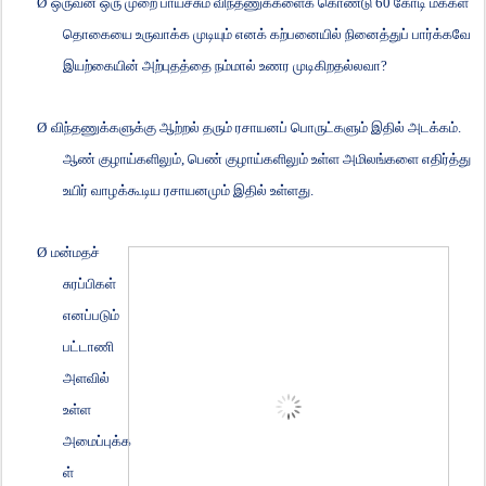
Ø
ஒருவன் ஒரு முறை பாய்ச்சும் விந்தணுக்களைக் கொண்டு
60
கோடி மக்கள்
தொகையை உருவாக்க முடியும் எனக் கற்பனையில் நினைத்துப் பார்க்கவே
இயற்கையின் அற்புதத்தை நம்மால் உணர முடிகிறதல்லவா
?
Ø
விந்தணுக்களுக்கு ஆற்றல் தரும் ரசாயனப் பொருட்களும் இதில் அடக்கம்.
ஆண் குழாய்களிலும்
,
பெண் குழாய்களிலும் உள்ள அமிலங்களை எதிர்த்து
உயிர் வாழக்கூடிய ரசாயனமும் இதில் உள்ளது.
Ø
மன்மதச்
சுரப்பிகள்
எனப்படும்
பட்டாணி
அளவில்
உள்ள
அமைப்புக்க
ள்