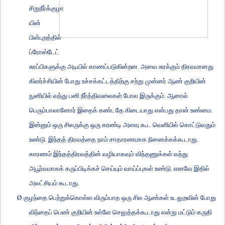
சிறுநீர்க்குழா
யின்
பின்புறத்தில்
ப்ரோஸ்டேட்
சுரப்பிகளுக்கு அடியில் காணப்படுகின்றன. அவை சுரக்கும் திரவமானது
கிளர்ச்சியின் போது உச்சக்கட்டத்திற்கு சற்று முன்னர் ஆண் குறியின்
நுனியில் வந்து பனி நீர்த்திவலைகள் போல இருக்கும்.
ஆனால்
பெரும்பாலானோர் இதைக் கண்டதே கிடையாது என்பது தான் உண்மை.
இன்னும் ஒரு சிலருக்கு ஒரு கரண்டி அளவு கூட வெளியில் கொட்டுவதும்
உண்டு. இந்தத் திரவத்தை நாம் சாதாரணமாக நினைக்கக்கூடாது.
காரணம் இந்தத்திரவத்தின் வழியாகவும் விந்தணுக்கள் வந்து
அபூர்வமாகக் கருப்பிடிக்கச் செய்யும் வாய்ப்புகள் உண்டு. எனவே இதில்
அலட்சியம் கூடாது.
Ø
குழந்தை பெற்றுக்கொள்ள விரும்பாத ஒரு சில ஆண்கள் உடலுறவின் போது
விந்தைப் பெண் குறியின் உள்ளே செலுத்தக்கூடாது என்று மட்டும் கருதி