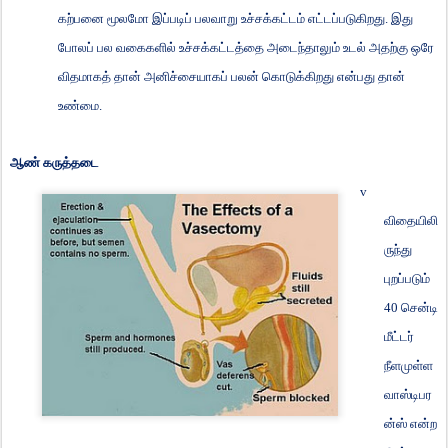
கற்பனை மூலமோ இப்படிப் பலவாறு உச்சக்கட்டம் எட்டப்படுகிறது. இது
போலப் பல வகைகளில் உச்சக்கட்டத்தை அடைந்தாலும் உடல் அதற்கு ஒரே
விதமாகத் தான் அனிச்சையாகப் பலன் கொடுக்கிறது என்பது தான்
உண்மை.
ஆண் கருத்தடை
v
விதையிலி
ருந்து
புறப்படும்
40
சென்டி
மீட்டர்
நீளமுள்ள
வாஸ்டிபர
ன்ஸ் என்ற