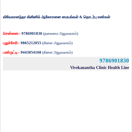
விவேகானந்தா கிளினிக் ஆலோசனை
மையங்கள்
&
தொடர்பு
எண்கள்
சென்னை
:-
9786901830
(
தலைமை அலுவலகம்)
புதுச்சேரி
:-
9865212055
(
கிளை அலுவலகம்)
பண்ருட்டி
:-
9443054168
(
கிளை அலுவலகம்)
9786901830
Vivekanantha Clinic Health Line