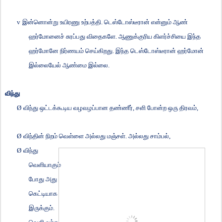
v
இன்னொன்று உயிரணு உற்பத்தி. டெஸ்டோஸ்டீரான் என்னும் ஆண்
ஹர்மோனைச் சுரப்பது விதைகளே. ஆணுக்குரிய கிளர்ச்சியை இந்த
ஹர்மோனே நிர்ணயம் செய்கிறது. இந்த டெஸ்டோஸ்டீரான் ஹர்மோன்
இல்லையேல் ஆண்மை இல்லை.
விந்து
Ø
விந்து ஒட்டக்கூடிய வழவழப்பான தண்ணீர்
,
சளி போன்ற ஒரு திரவம்
,
Ø
விந்தின் நிறம் வெள்ளை அல்லது மஞ்சள். அல்லது சாம்பல்
,
Ø
விந்து
வெளியாகும்
போது அது
கெட்டியாக
இருக்கும்.