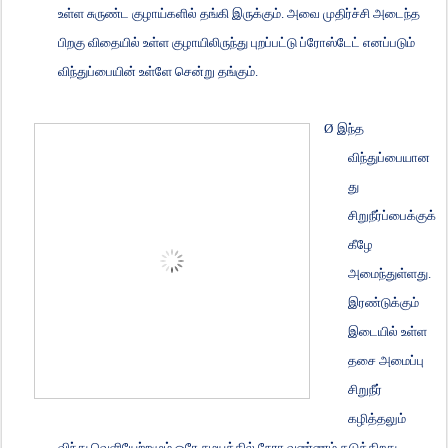
உள்ள சுருண்ட குழாய்களில் தங்கி இருக்கும். அவை முதிர்ச்சி அடைந்த
பிறகு விதையில் உள்ள குழாயிலிருந்து புறப்பட்டு ப்ரோஸ்டேட் எனப்படும்
விந்துப்பையின் உள்ளே சென்று தங்கும்.
Ø
இந்த
விந்துப்பையான
து
சிறுநீர்ப்பைக்குக்
கீழே
அமைந்துள்ளது.
இரண்டுக்கும்
இடையில் உள்ள
தசை அமைப்பு
சிறுநீர்
கழித்தலும்
விந்து வெளியேற்றமும் ஒரே சமயத்தில் நேரா வண்ணம் தடுக்கிறது.