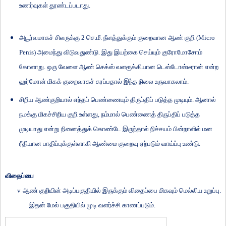
உணர்வுகள் தூண்டப்படாது.
அபூர்வமாகச் சிலருக்கு
2
செ.மீ. நீளத்துக்கும் குறைவான ஆண் குறி (
Micro
Penis)
அமைந்து விடுவதுண்டு. இது இயற்கை செய்யும் குரோமோசோம்
கோளாறு. ஒரு வேளை ஆண் செக்ஸ் வளரூக்கியான டெஸ்டோஸ்டீரான் என்ற
ஹர்மோன் மிகக் குறைவாகச் சுரப்பதால் இந்த நிலை உருவாகலாம்.
சிறிய ஆண்குறியால் எந்தப் பெண்ணையும் திருப்திப் படுத்த முடியும். ஆனால்
நமக்கு மிகச்சிறிய குறி உள்ளது
,
நம்மால் பெண்ணைத் திருப்திப் படுத்த
முடியாது என்று நினைத்துக் கொண்டே இருந்தால் நிச்சயம் பின்நாளில் மன
ரீதியான பாதிப்புக்குள்ளாகி ஆண்மை குறைவு ஏற்படும் வாய்ப்பு உண்டு.
விதைப்பை
v
ஆண் குறியின் அடிப்பகுதியில் இருக்கும் விதைப்பை மிகவும் மெல்லிய உறுப்பு.
இதன் மேல் பகுதியில் முடி வளர்ச்சி காணப்படும்.