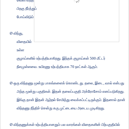
வெளி வந்த
பிறகு நீர்த்துப்
போய்விடும்
Ø
விந்து
,
விதையில்
உள்ள
குழாய்களில் உற்பத்தியாகிறது. இந்தக் குழாய்கள்
500
மீட்டர்
நீளமுள்ளவை. உயிரணு உற்பத்தியாக
70
நாட்கள் ஆகும்.
Ø
ஒரு விந்தணு மூன்று பாகங்களைக் கொண்டது. தலை
,
இடை
,
வால் என்பது
அந்த மூன்று பகுதிகள். இதன் தலைப்பகுதி அக்ரோசோம் எனப்படுகிறது.
இங்கு தான் இதன் ஆற்றல் சேமித்து வைக்கப்பட்டிருக்கும். இதனால் தான்
விந்தணு நீந்திச் சென்று கரு முட்டையை அடைய முடிகிறது.
Ø
விந்தணுக்கள் உற்பத்தியானதும் பல வாரங்கள் விதைகளின் பிற்பகுதியில்