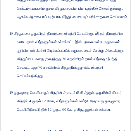
ரெக்டம் எனப்படும் குதம் விந்துப்பையின் பின் புறத்தில் அமைந்துள்ளது.
ஆகவே ஆசனவாய் வழியாக விந்துப்பையையும் பரிசோதனை செய்யலாம்.
Ø
விந்துப்பை ஒரு விதத் திரவத்தை உற்பத்தி செய்கிறது. இந்தத் திரவத்தின்
ஊடே தான் விந்தணுக்கள் உச்சக்கட்ட இன்ப நிலையின் போது பெண்
குறியின் உள் பீய்ச்சி அடிக்கப்பட்டுக் கருப்பையைச் சென்று அடைகிறது.
விந்துப்பையானது குறைந்தது
30
சதவிகிதம் தான் விந்தை உற்பத்தி
செய்யும். மற்ற
70
சதவிகிதம் விந்து நீர்க்குழாயில் உற்பத்தி
செய்யப்படுகிறது.
Ø
ஒரு முறை வெளியாகும் விந்தின் அளவு
5.
மி.லி ஆகும். ஒரு மில்லி லிட்டர்
விந்தில்
4
முதல்
12
கோடி விந்தணுக்கள் உண்டு. அதாவது ஒரு முறை
வெளியிடும் விந்தில்
12
முதல்
60
கோடி விந்தணுக்கள் உள்ளன.