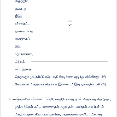
விதத்தில்
பலவாறு
இந்த
உச்சக்கட்ட
நிலையானது
விவரிக்கப்ப
டும்.
உதாரணமாக
,
அந்தக்
கட்டத்ததை
நெருங்கும் முயற்சியிலேயே
பாதி வேடிக்கை முடிந்து விடுகிறது. மீதி
வேடிக்கை அத்தனை சிறப்பாக இல்லை...* இது ஒருவரின் மதிப்பீடு.
ü
உணர்வுகளின் உச்சக்கட்டம் ஒரே மாதிரியானது தான். அதாவது தொடுதல்
,
முத்தமிடுதல்
,
கட்டி அணைத்தல்
,
தழுவுதல்
,
புணர்தல்
,
சுய இன்பம்
அனுபவித்தல்
,
திரைப்பம் மூலமோ
,
புத்தகங்கள் மூலமோ
,
அல்லது