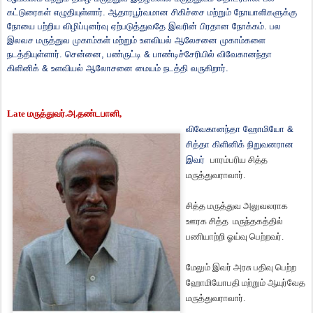
கட்டுரைகள்
எழுதியுள்ளார்
.
ஆதாரபூர்வமான
சிகிச்சை
மற்றும்
நோயாளிகளுக்கு
நோயை
பற்றிய
விழிப்புனர்வு
ஏற்படுத்துவதே
இவரின்
பிரதான
நோக்கம்
.
பல
இலவச
மருத்துவ
முகாம்கள்
மற்றும்
உளவியல்
ஆலேசனை
முகாம்களை
நடத்தியுள்ளார்
.
சென்னை,
பண்ருட்டி
&
பாண்டிச்சேரியில்
விவேகானந்தா
கிளினிக்
&
உளவியல்
ஆலோசனை
மையம்
நடத்தி
வருகிறார்
.
Late மருத்துவர்
.
அ
.
தண்டபானி
,
விவேகானந்தா ஹோமியோ &
சித்தா
கிளினிக் நிறுவனரான
இவர்
பாரம்பரிய
சித்த
மருத்துவராவார்.
சித்த
மருத்துவ
அலுவலராக
ஊரக
சித்த
மருந்தகத்தில்
பணியாற்றி
ஓய்வு
பெற்றவர்
.
மேலும்
இவர்
அரசு
பதிவு
பெற்ற
ஹோமியோபதி
மற்றும்
ஆயுர்வேத
மருத்துவராவார்
.