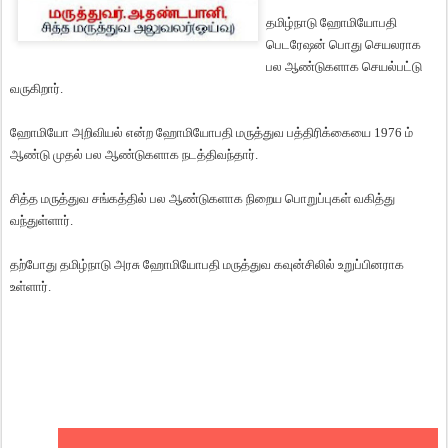
தமிழ்நாடு
ஹோமியோபதி
பெடரேஷன்
பொது
செயலராக
பல
ஆண்டுகளாக
செயல்பட்டு
வருகிறார்
.
ஹோமியோ
அறிவியல்
என்ற
ஹோமியோபதி
மருத்துவ
பத்திரிக்கையை
1976
ம்
ஆண்டு
முதல்
பல
ஆண்டுகளாக
நடத்திவந்தார்
.
சித்த
மருத்துவ
சங்கத்தில்
பல
ஆண்டுகளாக
நிறைய
பொறுப்புகள்
வகித்து
வந்துள்ளார்.
தற்போது
தமிழ்நாடு
அரசு
ஹோமியோபதி
மருத்துவ
கவுன்சிலில்
உறுப்பினராக
உள்ளார்
.