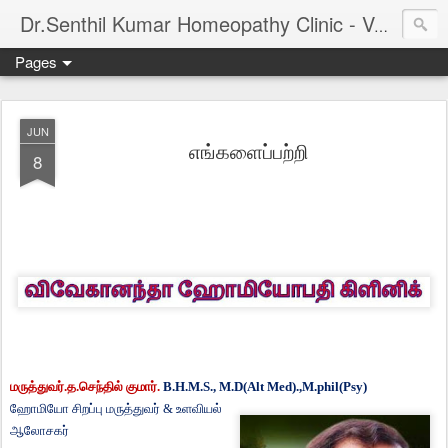
Dr.Senthil Kumar Homeopathy Clinic - Velachery - Panruti - Chennai
Pages
JUN
எங்களைப்பற்றி
8
மருத்துவர்
.
த
.
செந்தில்
குமார்
.
B.H.M.S., M.D(Alt Med).,M.phil(Psy)
ஹோமியோ
சிறப்பு
மருத்துவர்
&
உளவியல்
ஆலோசகர்