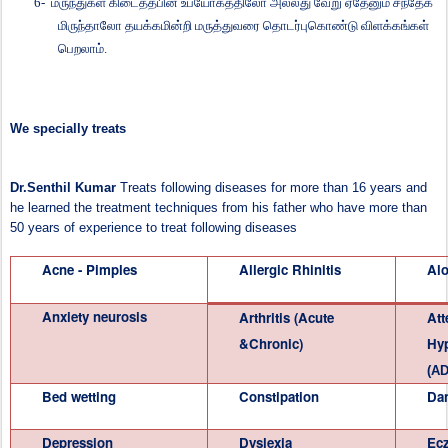
6-
மருந்துகள்
கிடைத்தபின்
உபயோகத்திலோ
அல்லது
வேறு
ஏதேனும்
சந்தேக
மிருந்தாலோ
தயக்கமின்றி
மருத்துவரை
தொடர்புகொண்டு
விளக்கங்கள்
பெறலாம்
.
We specially treats
Dr.Senthil Kumar
Treats following diseases for more than 16 years and
he learned the treatment techniques from his father who have more than
50 years of experience to treat following diseases
Acne - Pimples
Allergic Rhinitis
Alo
Anxiety neurosis
Arthritis (Acute
Att
&Chronic)
Hyp
(A
Bed wetting
Constipation
Dan
Depression
Dyslexia
Ec