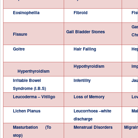
Eosinophellia
Fibroid
Fis
Gas
Gall Bladder Stones
Fissure
Chr
Goitre
Hair Falling
Hep
Hypothyroidism
Im
Hyperthyroidism
Irritable Bowel
Infertility
Jau
Syndrome (I.B.S)
Leucoderma – Vitiligo
Loss of Memory
Lov
Lichen Planus
Leucorrhoea –white
Mal
discharge
Masturbation (To
Menstrual Disorders
Migrai
stop)