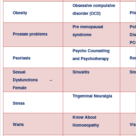
Obsessive compulsive
Obesity
Pil
disorder
(OCD)
Pre menopausal
Pol
Prostate problems
syndrome
Dis
PC
Psycho Counseling
Psoriasis
Ren
and
Psychotherapy
Sexual
Sinusitis
Sto
Dysfunctions –
Female
Trigeminal Neuralgia
Stress
Know About
Warts
Vis
Homoeopathy