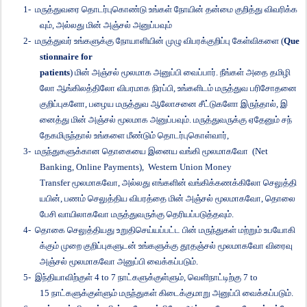
1-
மருத்துவரை
தொடர்புகொண்டு
உங்கள்
நோயின்
தன்மை
குறித்து
விவரிக்க
வும்
,
அல்லது
மின்
அஞ்சல்
அனுப்பவும்
2-
மருத்துவர்
உங்களுக்கு
நோயாளியின்
முழு
விபரக்குறிப்பு
கேள்விகளை
(
Que
stionnaire for
patients
)
மின்
அஞ்சல்
மூலமாக
அனுப்பி
வைப்பார்
.
நீங்கள்
அதை
தமிழி
லோ
ஆங்கிலத்திலோ
விபரமாக
நிரப்பி
,
உங்களிடம்
மருத்துவ
பரிசோதனை
குறிப்புகளோ
,
பழைய
மருத்துவ
ஆலோசனை
சீட்டுகளோ
இருந்தால்
,
இ
னைத்து
மின்
அஞ்சல்
மூலமாக
அனுப்பவும்
.
மருத்துவருக்கு
ஏதேனும்
சந்
தேகமிருந்தால்
உங்களை
மீண்டும்
தொடர்புகொள்வார்
,
3-
மருந்துகளுக்கான
தொகையை
இனைய
வங்கி
மூலமாகவோ
(
Net
Banking, Online Payments),
Western Union Money
Transfer
மூலமாகவோ
,
அல்லது
எங்களின்
வங்கிக்கணக்கிலோ
செலுத்தி
யபின்
,
பணம்
செலுத்திய
விபரத்தை
மின்
அஞ்சல்
மூலமாகவோ
,
தொலை
பேசி
வாயிலாகவோ
மருத்துவருக்கு
தெரியப்படுத்தவும்
.
4-
தொகை
செலுத்தியது
உறுதிசெய்யப்பட்ட
பின்
மருந்துகள்
மற்றும்
உபயோகி
க்கும்
முறை
குறிப்புகளுடன்
உங்களுக்கு
தூதஞ்சல்
மூலமாகவோ
விரைவு
அஞ்சல்
மூலமாகவோ
அனுப்பி
வைக்கப்படும்
.
5-
இந்தியாவிற்குள்
4 to 7
நாட்களுக்குள்ளும்
,
வெளிநாட்டிற்கு
7 to
15
நாட்களுக்குள்ளும்
மருந்துகள்
கிடைக்குமாறு
அனுப்பி
வைக்கப்படும்
.