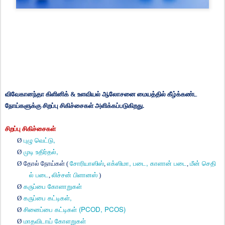
விவேகானந்தா
கிளினிக்
&
உளவியல்
ஆலோசனை
மையத்தில்
கீழ்க்கண்ட
நோய்களுக்கு
சிறப்பு
சிகிச்சைகள்
அளிக்கப்படுகிறது
.
சிறப்பு
சிகிச்சைகள்
,
Ø
புழு
வெட்டு
,
Ø
முடி
உதிர்தல்
,
,
Ø
தோல்
நோய்கள்
(
சோரியாஸிஸ்
,
எக்ஸிமா
படை
காளான்
படை
,
மீன்
செதி
ல்
படை
,
லிச்சன்
பிளானஸ்
)
Ø
கருப்பை
கோளாறுகள்
,
Ø
கருப்பை
கட்டிகள்
(PCOD, PCOS)
Ø
சினைப்பை
கட்டிகள்
Ø
மாதவிடாய்
கோளறுகள்