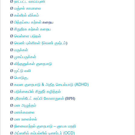
Ø
நாட்பட்ட
வாய்ப்புண்
Ø
மஞ்சல்
காமாலை
Ø
கல்லீரல்
வீக்கம்
Ø
பித்தப்பை
கற்கள்
கறைய
Ø
சிறுநீரக
கற்கள்
கறைய
Ø
வெள்ளை
படுதல்
(
Ø
வெண்
புள்ளிகள்
வெண்
குஷ்டம்
)
Ø
மருக்கள்
Ø
முகப்பருக்கள்
Ø
விந்தனுக்கள்
குறைபாடு
Ø
மூட்டு
வலி
,
Ø
பொடுகு
&
(ADHD)
Ø
கவன
குறைபாடு
அதீத
செயல்பாடு
Ø
படுக்கையில்
சிறுநீர்
கழித்தல்
Ø
புரோஸ்டேட்
சுரப்பி
கோளாறுகள்
(BPH)
Ø
மன
அழுத்தம்
Ø
மனக்கவலை
Ø
மன
உளைச்சல்
–
Ø
நினைவாற்றல்
குறைபாடு
ஞாபக
மறதி
(OCD)
Ø
அப்ஸசிவ்
கம்பல்ஸிவ்
டிஸார்டர்