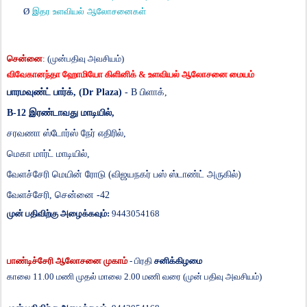
Ø
இதர
உளவியல்
ஆலோசனைகள்
சென்னை
:
(
முன்பதிவு அவசியம்)
விவேகானந்தா
ஹோமியோ
கிளினிக்
&
உளவியல்
ஆலோசனை
மையம்
பாரமவுண்ட் பார்க்
,
(
Dr Plaza)
- B
பிளாக்
,
B-12
இரண்டாவது மாடியில்
,
சரவணா ஸ்டோர்ஸ் நேர் எதிரில்
,
மெகா மார்ட் மாடியில்
,
வேளச்சேரி மெயின் ரோடு (விஜயநகர் பஸ் ஸ்டாண்ட் அருகில்)
வேளச்சேரி
,
சென்னை -
42
முன் பதிவிற்கு அழைக்கவும்:
9443054168
பாண்டிச்சேரி
ஆலோசனை
முகாம்
-
பிரதி
சனிக்கிழமை
காலை
11.00
மணி
முதல்
மாலை
2.00
மணி
வரை
(
முன்
பதிவு
அவசியம்
)