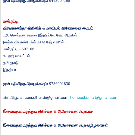
முன்
பதிவிற்கு
அழைக்கவும்
:
9443054168
பண்ருட்டி
விவேகானந்தா
கிளினிக்
&
உளவியல்
ஆலோசனை
மையம்
126,
சென்னை
சாலை
(
இரயில்வே
கேட்
அருகில்
)
(
லஷ்மி
விலாஸ்
பேங்க்
ATM
நேர்
எதிரில்
)
பண்ருட்டி
– 607106
கடலூர்
மாவட்டம்
தமிழ்நாடு
இந்தியா
முன்
பதிவிற்கு
அழைக்கவும்
:
9786901830
consult.ur.dr@gmail.com
homoeokumar@gmail.com
மின்
அஞ்சல்
:
,
இனையதள
மருத்துவ
சிகிச்சை
&
ஆலோசனை
பெறலாம்
இனையதள
மருத்துவ
சிகிச்சை
&
ஆலோசனை
பெற
வழிமுறைகள்