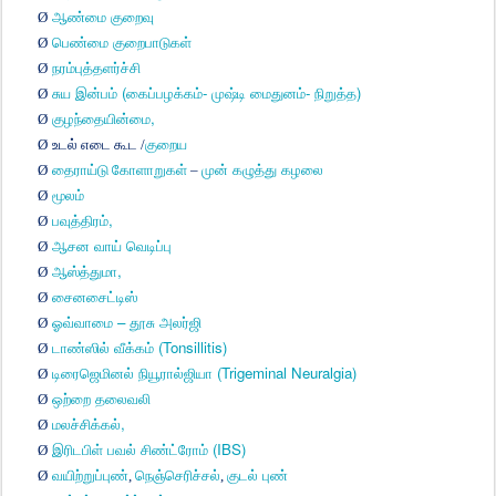
Ø
ஆண்மை
குறைவு
Ø
பெண்மை
குறைபாடுகள்
Ø
நரம்புத்தளர்ச்சி
(
-
-
)
Ø
சுய
இன்பம்
கைப்பழக்கம்
முஷ்டி
மைதுனம்
நிறுத்த
,
Ø
குழந்தையின்மை
Ø
உடல்
எடை
கூட
/
குறைய
Ø
தைராய்டு
கோளாறுகள்
–
முன்
கழுத்து
கழலை
Ø
மூலம்
,
Ø
பவுத்திரம்
Ø
ஆசன
வாய்
வெடிப்பு
,
Ø
ஆஸ்த்துமா
Ø
சைனசைட்டிஸ்
–
Ø
ஓவ்வாமை
தூசு
அலர்ஜி
(Tonsillitis)
Ø
டாண்ஸில்
வீக்கம்
(Trigeminal Neuralgia)
Ø
டிரைஜெமினல்
நியூரால்ஜியா
Ø
ஒற்றை
தலைவலி
,
Ø
மலச்சிக்கல்
(IBS)
Ø
இரிடபிள்
பவல்
சிண்ட்ரோம்
Ø
வயிற்றுப்புண்
,
நெஞ்செரிச்சல்
,
குடல்
புண்