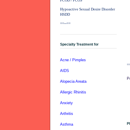
PCOD / PCOS
Hypoactive Sexual Desire Disorder
HSDD
==--==
Specialty Treatment for
Acne / Pimples
=
AIDS
P
Alopecia Areata
Allergic Rhinitis
Anxiety
Arthritis
P
Asthma