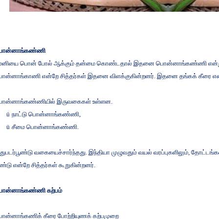
ொன்னாங்கண்ணி
ேனியை
பொன்
போல்
ஆக்கும்
தன்மை
கொண்டதால்
இதனை
பொன்னாங்கண்ணி
என்
ொன்னாங்காணி
என்றே
சித்தர்கள்
இதனை
விளக்குகின்றனர்
.
இதனை
தங்கக்
கீரை
என
ொன்னாங்கண்ணியில்
இருவகைகள்
உள்ளன
.
ü
நாட்டு
பொன்னாங்கண்ணி
,
ü
சீமை
பொன்னாங்கண்ணி
.
துபடர்பூண்டு
வகையைச்சார்ந்தது
.
இந்தியா
முழுவதும்
வயல்
வரப்புகளிலும்
,
தோட்டங்கள
ூண்டு
என்றே
சித்தர்கள்
கூறுகின்றனர்
.
ொன்னாங்கண்ணி
கற்பம்
ொன்னாங்கணிக்
கீரை
போற்றியுணக்
கற்பமுறை