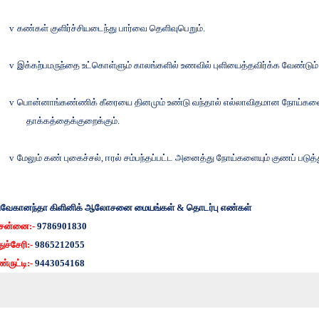
v
கண்கள்
குளிர்ச்சியடைந்து
பார்வை
தெளிவுபெறும்
.
v
இக்கற்பமருந்தை
உட்கொள்ளும்
காலங்களில்
உணவில்
புளியைத்தவிர்க்க
வேண்டும்
v
பொன்னாங்கண்ணிக்
கீரையை
தினமும்
உண்டு
வந்தால்
எல்லாவிதமான
நோய்களை
தாக்கத்தைக்குறைக்கும்
.
v
மேலும்
கண்
புகைச்சல்
,
ஈரல்
சம்பந்தப்பட்ட
அனைத்து
நோய்களையும்
குணப்
படுத்
ிவேகானந்தா கிளினிக் ஆலோசனை
மையங்கள்
&
தொடர்பு
எண்கள்
ென்னை
:-
9786901830
துச்சேரி
:-
9865212055
்ருட்டி
:-
9443054168