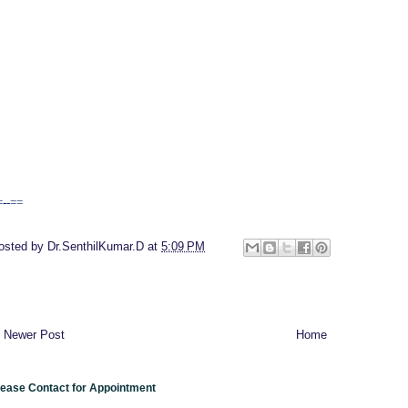
=--==
osted by
Dr.SenthilKumar.D
at
5:09 PM
Newer Post
Home
lease Contact for Appointment