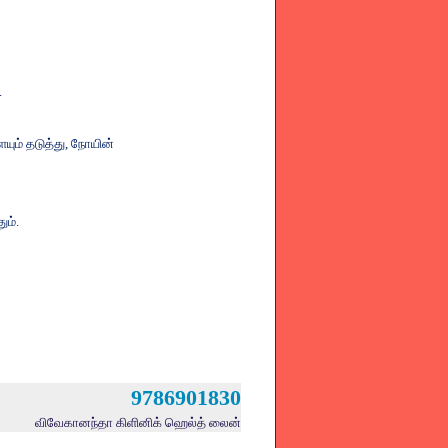
.
யும்
தடுத்து
,
நோயின்
தும்
.
9786901830
விவேகானந்தா
கிளினிக்
ஹெல்த்
லைன்