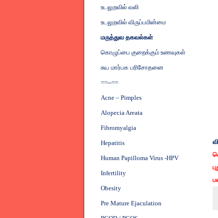
உடலுறவில் வலி
உடலுறவில் விருப்பமின்மை
மருத்துவ தகவல்கள்
கொழுப்பை குறைக்கும் உணவுகள்
சுய மார்பக பரிசோதனை
==--==
Acne – Pimples
Alopecia Areata
Fibromyalgia
வ
Hepatitis
ச
Human Papilloma Virus -HPV
பு
Infertility
பண
Obesity
Pre Mature Ejaculation