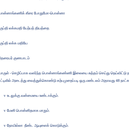
ொன்னாங்கணிக்
கீரை
போதுமோ
-
பொன்னா
ருப்தி
லக்கமதி
யேற்பத்
தியத்தை
ருப்தி
லக்க
மதியே
தேரையர்
குணபாடம்
ொருள்
-
செழிப்பாக
வளர்ந்த
பொன்னாங்கண்ணி
இலையை
சுத்தம்
செய்து
நெய்விட்டு
ந
ட்டிலில்
அடைத்து
வைத்துக்கொண்டு
கற்பமுறைப்படி
ஒரு
மண்டலம்
அதாவது
48
நாட்
v
உடலுக்கு
வன்மையை
உண்டாக்கும்
.
v
மேனி
பொன்னிறமாக
மாறும்
.
v
நோயில்லா
நீண்ட
ஆயுளைக்
கொடுக்கும்
.