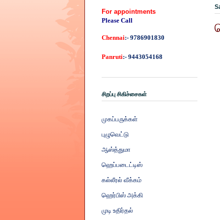
S
For appointments
Please Call
Chennai
:- 9786901830
Panruti
:- 9443054168
சிறப்பு சிகிச்சைகள்
முகப்பருக்கள்
புழுவெட்டு
ஆஸ்த்துமா
ஹெப்படைட்டிஸ்
கல்லீரல் வீக்கம்
ஹெர்பிஸ் அக்கி
முடி உதிர்தல்