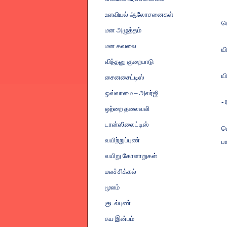
உளவியல் ஆலோசனைகள்
ப
மன அழுத்தம்
மன கவலை
யி
விந்தனு குறைபாடு
யி
சைனசைட்டிஸ்
ஒவ்வாமை
–
அலர்ஜி
-
ஒற்றை தலைவலி
டான்ஸிலைட்டிஸ்
ப
வயிற்றுப்புண்
பா
வயிறு கோளாறுகள்
மலச்சிக்கல்
மூலம்
குடல்புண்
சுய இன்பம்