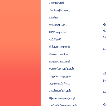
சோரியாசிஸ்
மீன் செதில்படை
,
எக்சிமா
ப
கரப்பான் படை
ம
HPV
மருக்கள்
ப
மூட்டுவலி
லிச்சன் பிளானஸ்
ப
வெண் புள்ளிகள்
கருப்பை கட்டிகள்
சினைப்பை கட்டிகள்
இ
மாதவிடாய் நிற்றல்
ப
குழந்தையின்மை
வெள்ளைப்படுதல்
ப
ஆண்மைக்குறைபாடு
ப
பாலியல் பிரச்சனைகள்