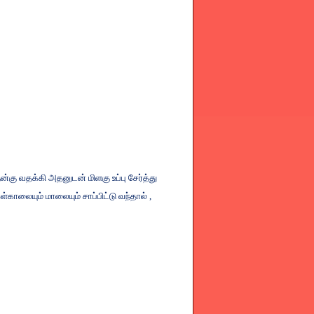
ன்கு
வதக்கி
அதனுடன்
மிளகு
உப்பு
சேர்த்து
கள்காலையும்
மாலையும்
சாப்பிட்டு
வந்தால்
,