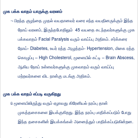
முக
பக்க
வாதம்
யாருக்கு
வரலாம்
¬
பிறந்த
குழந்தை
முதல்
வயதானவர்
வரை
எந்த
வயதினருக்கும்
இந்த
,
45
நோய்
வரலாம்
இருந்தபோதிலும்
வயதை
கடந்தவர்களுக்கு
முக
Facial Paralysis
.
பக்கவாதம்
வரும்
வாய்ப்பு
அதிகம்
சர்க்கரை
- Diabetes,
- Hypertension,
நோய்
உயர்
ரத்த
அழுத்தம்
மிகை
ரத்த
– High Cholesterol,
– Brain Abscess,
கொழுப்பு
மூளையில்
கட்டி
ஆகிய
நோய்
உள்ளவர்களுக்கு
முகவாதம்
வரும்
வாய்ப்பு
.
மற்றவர்களை
விட
நான்கு
மடங்கு
அதிகம்
முக
பக்க
வாதம்
எப்படி
வருகிறது
ü
மூளையிலிருந்து
வரும்
ஏழாவது
கிரேனியல்
நரம்பு
தான்
.
முகத்தசைகளை
இயக்குகிறது
இந்த
நரம்பு
பாதிக்கப்படும்
போது
.
இந்த
தசைகளின்
இயக்கங்கள்
அனைத்தும்
பாதிக்கப்படுகின்றன