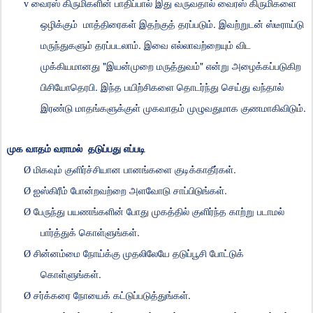
v
வைரஸ்
கிருமிகளின்
பாதிப்பால்
இது
வருவதால்
வைரஸ்
கிருமிகளை
.
ஒழிக்கும்
மாத்திரைகள்
இதற்குத்
தரப்படும்
இவற்றுடன்
ஸ்டீராய்டு
.
மருந்துகளும்
தரப்படலாம்
இவை
எல்லாவற்றையும்
விட
"
"
முக்கியமானது
இயன்முறை
மருத்துவம்
என்று
அழைக்கப்படுகிற
.
பிசியோதெரபி
இந்த
பயிற்சிகளை
தொடர்ந்து
செய்து
வந்தால்
.
இரண்டு
மாதங்களுக்குள்
முகவாதம்
முழுவதுமாக
குணமாகிவிடும்
முக
வாதம்
வராமல்
தடுப்பது
எப்படி
.
Ø
மிகவும்
குளிர்ச்சியான
பானங்களை
குடிக்காதீர்கள்
.
Ø
ஐஸ்கிரீம்
போன்றவற்றை
அளவோடு
சாப்பிடுங்கள்
Ø
பேருந்து
பயணங்களின்
போது
முகத்தில்
குளிர்ந்த
காற்று
படாமல்
.
பார்த்துக்
கொள்ளுங்கள்
Ø
சின்னம்மை
நோய்க்கு
முதலிலேயே
தடுப்பூசி
போட்டுக்
.
கொள்ளுங்கள்
.
Ø
சர்க்கரை
நோயைக்
கட்டுப்படுத்துங்கள்