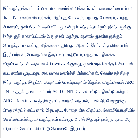
இம்மருந்துக்காரர்கள்
மிக
,
மிக
உணர்ச்சி
மிக்கவர்கள்
.
எல்லாவற்றையும்
விட
மிக
,
மிக
உணர்ச்சிகாரர்கள்
,
மிதப்பது
போலவும்
,
பறப்பது
போலவும்
,
காற்று
போலவும்
,
ஒளி
தேகம்
ஆகி
விட்டது
என்றும்
.
எந்த
நோயிலும்
இவர்களுக்கு
இந்த
குறி
காணப்பட்டால்
இது
தான்
மருந்து
.
ஆனால்
ஞானிகளுக்கும்
பொருந்துமா
?
என்பது
சிந்தனைக்குரியது
.
ஆனால்
இவர்கள்
தனிமையில்
இருப்பார்கள்
,
போதையில்
இருப்பவர்
மாதிரியும்
,
மந்தமாக
இருக்க
விரும்புவார்கள்
.
ஆனால்
பேப்பரை
கசக்குவது
,
துணி
உரசும்
சத்தம்
கேட்டால்
கூட
தாங்க
முடியாது
.
அவ்வளவு
உணர்ச்சி
மிக்கவர்கள்
.
வெளிச்சத்திற்கு
இந்த
மருந்து
.
இருட்டு
,
வெற்றிடம்
போன்றவற்றில்
இருக்க
விரும்பினால்
ARG
- N.
சத்தம்
தாங்க
மாட்டார்
ACID - NITE.
கண்
மட்டும்
இருட்டு
என்றால்
ARG – N.
கர்ப
காலத்தில்
குமட்டி
வாந்தி
வந்தால்
,
கண்
ஆப்ரேஷனுக்கு
பிறகு
இருட்டு
கட்டினால்
இது
.
குடி
,
போதை
மிக
விருப்பம்
.
ஹோமியோபதியில்
சென்ஸிட்டிவ்க்கு
17
மருந்துகள்
உள்ளது
.
அதில்
இதுவும்
ஒன்று
.
புகை
மீது
விருப்பம்
.
கொட்டாவி
விட்டு
கொண்டே
இருப்பார்
.