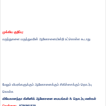
முக்கிய
குறிப்பு
:
மருந்துகளை
மருத்துவரின்
ஆலோசனையின்றி
உட்கொள்ள
கூடாது
மேலும்
விபரங்களுக்கும்
ஆலோசனைக்கும்
சிகிச்சைக்கும்
தொடர்பு
கொள்க
விவேகானந்தா
கிளினிக்
ஆலோசனை
மையங்கள்
&
தொடர்பு
எண்கள்
சென்னை
:-
9786901830