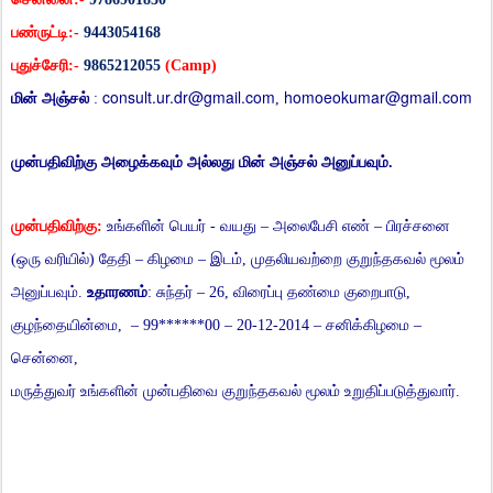
பண்ருட்டி
:-
9443054168
புதுச்சேரி
:-
9865212055
(Camp)
consult.ur.dr@gmail.com
homoeokumar@gmail.com
மின்
அஞ்சல்
:
,
முன்பதிவிற்கு
அழைக்கவும்
அல்லது
மின்
அஞ்சல்
அனுப்பவும்
.
முன்பதிவிற்கு
:
உங்களின்
பெயர்
-
வயது
–
அலைபேசி
எண்
–
பிரச்சனை
(
ஒரு
வரியில்
)
தேதி
–
கிழமை
–
இடம்
,
முதலியவற்றை
குறுந்தகவல்
மூலம்
அனுப்பவும்
.
உதாரணம்
:
சுந்தர்
– 26,
விரைப்பு
தண்மை
குறைபாடு
,
குழந்தையின்மை
, – 99******00 – 20-12-2014 –
சனிக்கிழமை
–
சென்னை
,
மருத்துவர்
உங்களின்
முன்பதிவை
குறுந்தகவல்
மூலம்
உறுதிப்படுத்துவார்
.