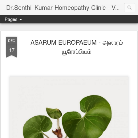
Dr.Senthil Kumar Homeopathy Clinic - Velachery - Panruti - Chennai
Pages
ASARUM EUROPAEUM - அஸாரம்
DEC
17
யூரோப்பியம்