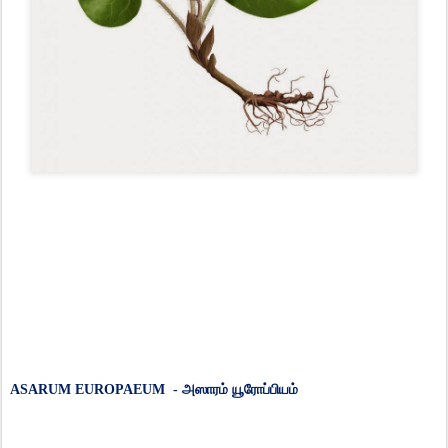
ASARUM EUROPAEUM -
அ
ஸா
ரம்
யூரோப்பியம்