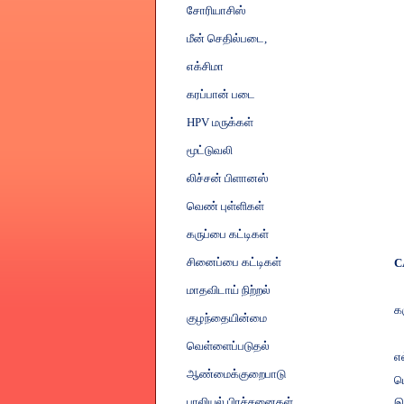
சோரியாசிஸ்
மீன் செதில்படை
,
எக்சிமா
கரப்பான் படை
HPV
மருக்கள்
மூட்டுவலி
லிச்சன் பிளானஸ்
வெண் புள்ளிகள்
கருப்பை கட்டிகள்
சினைப்பை கட்டிகள்
C
மாதவிடாய் நிற்றல்
க
குழந்தையின்மை
வெள்ளைப்படுதல்
எ
ஆண்மைக்குறைபாடு
ப
பாலியல் பிரச்சனைகள்
இ