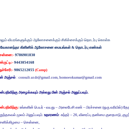
ேலும்
விபரங்களுக்கும்
ஆலோசனைக்கும்
சிகிச்சைக்கும்
தொடர்பு
கொள்க
ிவேகானந்தா
கிளினிக்
ஆலோசனை
மையங்கள்
&
தொடர்பு
எண்கள்
ென்னை
:-
9786901830
்ருட்டி
:-
9443054168
துச்சேரி
:-
9865212055
(Camp)
ன்
அஞ்சல்
:
consult.ur.dr@gmail.com
,
homoeokumar@gmail.com
ுன்பதிவிற்கு
அழைக்கவும்
அல்லது
மின்
அஞ்சல்
அனுப்பவும்
.
ுன்பதிவிற்கு
:
உங்களின்
பெயர்
-
வயது
–
அலைபேசி
எண்
–
பிரச்சனை
(
ஒரு
வரியில்
)
தே
ுறுந்தகவல்
மூலம்
அனுப்பவும்
.
உதாரணம்
:
சுந்தர்
– 26,
விரைப்பு
தண்மை
குறைபாடு
,
குழ
சனிக்கிழமை
–
சென்னை
,