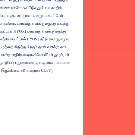
என்னை
யாரோ
கூப்பிடுவது
போல
காதில்
க்டர்
படிச்சவர்
தானா
என்று
டாக்டர்
மேல்
்பார்களோ
,
யாராவது
எனக்கு
மருந்து
வைத்து
்பட்டால்
HYOS.)
யாராவது
எனக்கு
மருந்து
சந்தேகப்பட்டால்
HYOS.)
தீட்டு
சோறு
,
எழவு
பழத்தை
மிதித்த
பிறகும்
தான்
எனக்கு
கால்
ேசுகிற
மாதிரியும்
ஒரு
கிலோ
மீட்டர்
தூரம்
, 10
து
.
இப்படி
புதுமையான
,
தாமதமான
,
மாயமான
்
இருக்கிற
மாதிரி
என்றால்
COFF.)