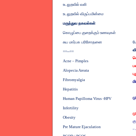
உடலுறவில் வலி
உடலுறவில் விருப்பமின்மை
மருத்துவ தகவல்கள்
கொழுப்பை குறைக்கும் உணவுகள்
சுய மார்பக பரிசோதனை
ம
வ
==--==
ச
Acne – Pimples
பண
Alopecia Areata
பு
Fibromyalgia
மி
Hepatitis
ம
Human Papilloma Virus -HPV
Infertility
ம
Obesity
க
Pre Mature Ejaculation
–