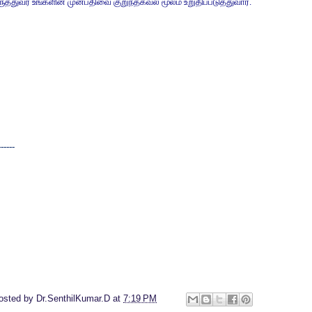
ுத்துவர்
உங்களின்
முன்பதிவை
குறுந்தகவல்
மூலம்
உறுதிப்படுத்துவார்
.
------
osted by
Dr.SenthilKumar.D
at
7:19 PM