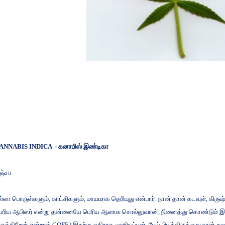
ANNABIS INDICA -
கனாபிஸ்
இண்டிகா
ஞ்சா
ல்லா
பொருள்களும்
,
காட்சிகளும்
,
மாயமாக
தெரியுது
என்பார்
.
நான்
தான்
கடவுள்
,
கிரு
ெரிய
ஆபிஸர்
என்று
தன்னையே
பெரிய
ஆளாக
சொல்லுவான்
,
நினைத்து
கொண்டும்
இ
ருக்கிறேன்
என்றால்
COFF.)
இதற்கு
எதிராக
முனியப்பன்
,
பேய்
பிடித்திருக்குது
நான்
சவ