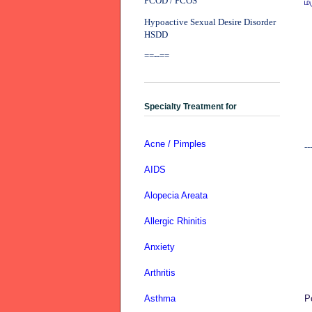
PCOD / PCOS
மர
Hypoactive Sexual Desire Disorder
HSDD
==--==
Specialty Treatment for
Acne / Pimples
--
AIDS
Alopecia Areata
Allergic Rhinitis
Anxiety
Arthritis
Asthma
P