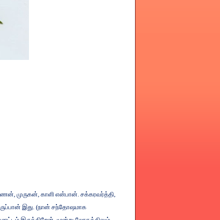
ஷ்ணன்
,
முருகன்
,
காளி
என்பான்
.
சக்கரவர்த்தி
,
ருப்பான்
இது
. (
நான்
சந்தோஷமாக
மாட்டம்
இருக்கிறேன்
.
மூன்று
லோகத்திலும்