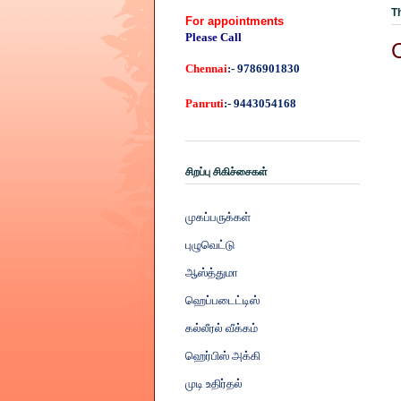
T
For appointments
Please Call
Chennai
:- 9786901830
Panruti
:- 9443054168
சிறப்பு சிகிச்சைகள்
முகப்பருக்கள்
புழுவெட்டு
ஆஸ்த்துமா
ஹெப்படைட்டிஸ்
கல்லீரல் வீக்கம்
ஹெர்பிஸ் அக்கி
முடி உதிர்தல்