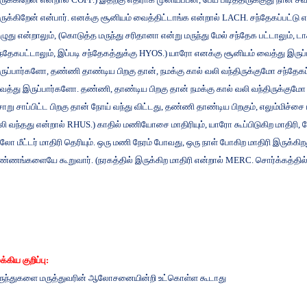
ருக்கிறேன்
என்பார்
.
எனக்கு
சூனியம்
வைத்திட்டாங்க
என்றால்
LACH.
சந்தேகப்பட்டு
ிழுது
என்றாலும்
, (
கொடுத்த
மருந்து
சரிதானா
என்று
மருந்து
மேல்
சந்தேக
பட்டாலும்
,
டா
ந்தேகபட்டாலும்
,
இப்படி
சந்தேகத்துக்கு
HYOS.)
யாரோ
எனக்கு
சூனியம்
வைத்து
இருப
ருப்பார்களோ
,
தண்ணி
தாண்டிய
பிறகு
தான்
,
நமக்கு
கால்
வலி
வந்திருக்குமோ
சந்தேகப
ைத்து
இருப்பார்களோ
.
தண்ணி
,
தாண்டிய
பிறகு
தான்
நமக்கு
கால்
வலி
வந்திருக்குமோ
ோறு
சாப்பிட்ட
பிறகு
தான்
நோய்
வந்து
விட்டது
,
தண்ணி
தாண்டிய
பிறகும்
,
எலும்மிச்சை
லி
வந்தது
என்றால்
RHUS.)
காதில்
மணியோசை
மாதிரியும்
,
யாரோ
கூப்பிடுகிற
மாதிரி
,
ப
ிலோ
மீட்டர்
மாதிரி
தெரியும்
.
ஒரு
மணி
நேரம்
போவது
,
ஒரு
நாள்
போகிற
மாதிரி
இருக்கிற
ண்ணங்களையே
கூறுவார்
. (
நரகத்தில்
இருக்கிற
மாதிரி
என்றால்
MERC.
சொர்க்கத்தில
ுக்கிய
குறிப்பு
:
ருந்துகளை
மருத்துவரின்
ஆலோசனையின்றி
உட்கொள்ள
கூடாது