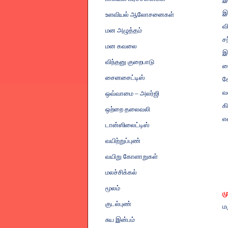
இ
உளவியல் ஆலோசனைகள்
வ
மன அழுத்தம்
ச
மன கவலை
இ
விந்தனு குறைபாடு
வ
சைனசைட்டிஸ்
ச
வ
ஒவ்வாமை
–
அலர்ஜி
க
ஒற்றை தலைவலி
எ
டான்ஸிலைட்டிஸ்
வயிற்றுப்புண்
வயிறு கோளாறுகள்
மலச்சிக்கல்
மூலம்
ம
குடல்புண்
ம
சுய இன்பம்