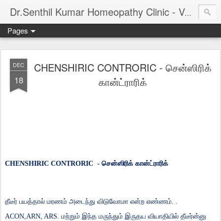
Dr.Senthil Kumar Homeopathy Clinic - Velachery - Panruti - Chennai
Pages
CHENSHIRIC CONTRORIC - சென்ஸிரிக்
DEC
18
கான்ட்ராரிக்
CHENSHIRIC CONTRORIC -
சென்ஸிரிக்
கான்ட்ராரிக்
தீடீர்
பயத்தால்
மரணம்
அடைந்து
விடுவோமா
என்ற
எண்ணம்
. .
ACON,ARN, ARS.
மற்றும்
இந்த
மருந்தும்
இருதய
வியாதியில்
தீடீர்ன்னு