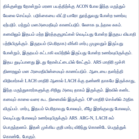
திக்குன்னு
தோன்றும்
மரண
பயத்திற்க்கு
ACON
போல
இந்த
மருந்தும்
வேலை
செய்யும்
.
படூக்கையை
விட்டூ
யாரோ
துரத்துவது
போன்ற
உணர்வு
ஏற்படூம்
.
மற்றும்
மனஅமைதியும்
காணப்படூம்
.
லேசாக
நடந்தால
சுகம்
.
கனவிலும்
இதயம்
மற்ற
இரத்தகுழாய்கள்
வெடிப்பது
போன்ற
இருதய
வியாதி
பற்றியிருக்கும்
.
இருதயம்
(
பெரிதாக
)
வீங்கி
மார்பு
முழுவதும்
இருப்பது
போன்றும்
,
இருதயம்
கட்டாகி
வயிற்றில்
இருப்பது
போன்ற
உணர்வுயிருக்கும்
.
இதய
துடிப்பானது
இடது
தோள்பட்டையில்
கேட்கும்
. ARS
மாதிரி
மூச்சி
திணறலும்
மன
அமைதியின்மையும்
காணப்படும்
.
ஆடையை
தளர்த்தி
விடூவார்கள்
LACH
மாதிரி
ஆனால்
LACH
க்கு
தண்ணி
தாகமே
இருக்காது
,
இந்த
மருந்துகாரர்களுக்கு
சிறிது
அளவு
தாகம்
இருக்கும்
.
இரவில்
கண்ட
கனவும்
காலை
வரை
கூட
நினைவில்
இருக்கும்
. OP
மாதிரி
செக்ஸில்
அதிக
விருப்பம்
.
மார்பு
,
இதயம்
பெரிதாவது
போலவும்
,
கீழே
இறங்குவது
போலவும்
,
வெடிப்பது
போலவும்
உணர்வுயிருக்கும்
ARS. ARG-N, LACH
சும்
பொருந்தலாம்
.
இதன்
முக்கிய
குறி
மார்பு
விரிந்து
கொண்டே
பெருத்துக்
கொண்டே
போகும்
.