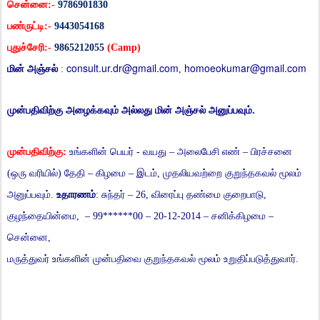
சென்னை
:-
9786901830
பண்ருட்டி
:-
9443054168
புதுச்சேரி
:-
9865212055
(Camp)
consult.ur.dr@gmail.com
homoeokumar@gmail.com
மின்
அஞ்சல்
:
,
முன்பதிவிற்கு
அழைக்கவும்
அல்லது
மின்
அஞ்சல்
அனுப்பவும்
.
முன்பதிவிற்கு
:
உங்களின்
பெயர்
-
வயது
–
அலைபேசி
எண்
–
பிரச்சனை
(
ஒரு
வரியில்
)
தேதி
–
கிழமை
–
இடம்
,
முதலியவற்றை
குறுந்தகவல்
மூலம்
அனுப்பவும்
.
உதாரணம்
:
சுந்தர்
– 26,
விரைப்பு
தண்மை
குறைபாடு
,
குழந்தையின்மை
, – 99******00 – 20-12-2014 –
சனிக்கிழமை
–
சென்னை
,
மருத்துவர்
உங்களின்
முன்பதிவை
குறுந்தகவல்
மூலம்
உறுதிப்படுத்துவார்
.