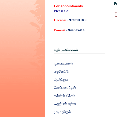
F
For appointments
Please Call
Chennai
:- 9786901830
Panruti
:- 9443054168
சிறப்பு சிகிச்சைகள்
முகப்பருக்கள்
புழுவெட்டு
ஆஸ்த்துமா
ஹெப்படைட்டிஸ்
கல்லீரல் வீக்கம்
ஹெர்பிஸ் அக்கி
முடி உதிர்தல்