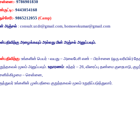
ென்னை
:-
9786901830
்ருட்டி
:-
9443054168
துச்சேரி
:-
9865212055
(Camp)
ன்
அஞ்சல்
:
consult.ur.dr@gmail.com
,
homoeokumar@gmail.com
ுன்பதிவிற்கு
அழைக்கவும்
அல்லது
மின்
அஞ்சல்
அனுப்பவும்
.
ுன்பதிவிற்கு
:
உங்களின்
பெயர்
-
வயது
–
அலைபேசி
எண்
–
பிரச்சனை
(
ஒரு
வரியில்
)
தே
ுறுந்தகவல்
மூலம்
அனுப்பவும்
.
உதாரணம்
:
சுந்தர்
– 26,
விரைப்பு
தண்மை
குறைபாடு
,
குழ
சனிக்கிழமை
–
சென்னை
,
ுத்துவர்
உங்களின்
முன்பதிவை
குறுந்தகவல்
மூலம்
உறுதிப்படுத்துவார்
.