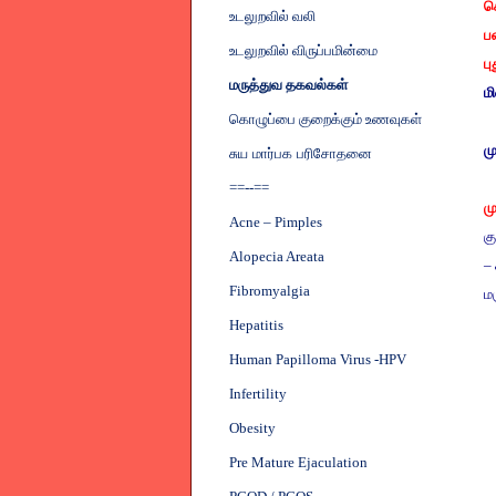
ச
உடலுறவில் வலி
பண
உடலுறவில் விருப்பமின்மை
பு
மருத்துவ தகவல்கள்
மி
கொழுப்பை குறைக்கும் உணவுகள்
ம
சுய மார்பக பரிசோதனை
==--==
ம
Acne – Pimples
க
Alopecia Areata
–
Fibromyalgia
மர
Hepatitis
Human Papilloma Virus -HPV
Infertility
Obesity
Pre Mature Ejaculation