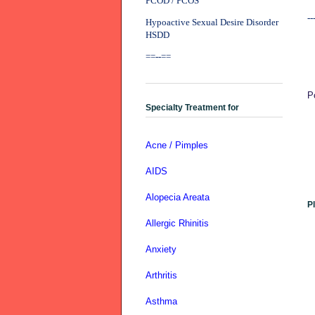
PCOD / PCOS
--
Hypoactive Sexual Desire Disorder
HSDD
==--==
P
Specialty Treatment for
Acne / Pimples
AIDS
Alopecia Areata
P
Allergic Rhinitis
Anxiety
Arthritis
Asthma