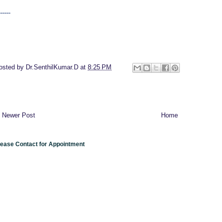
------
osted by
Dr.SenthilKumar.D
at
8:25 PM
Newer Post
Home
lease Contact for Appointment