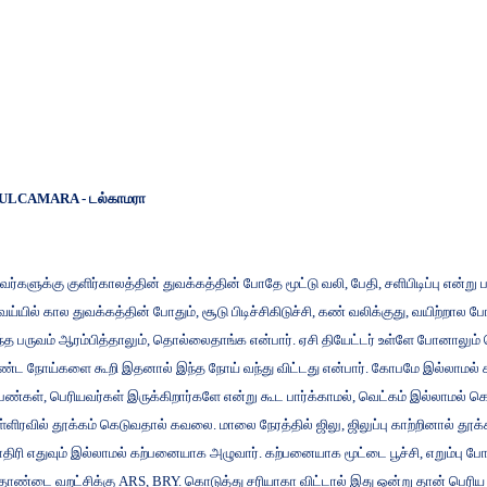
ULCAMARA -
டல்காமரா
வர்களுக்கு
குளிர்காலத்தின்
துவக்கத்தின்
போதே
மூட்டு
வலி
,
பேதி
,
சளிபிடிப்பு
என்று
ெய்யில்
கால
துவக்கத்தின்
போதும்
,
சூடு
பிடிச்சிகிடுச்சி
,
கண்
வலிக்குது
,
வயிற்றால
போ
ந்த
பருவம்
ஆரம்பித்தாலும்
,
தொல்லைதாங்க
என்பார்
.
ஏசி
தியேட்டர்
உள்ளே
போனாலும்
ண்ட
நோய்களை
கூறி
இதனால்
இந்த
நோய்
வந்து
விட்டது
என்பார்
.
கோபமே
இல்லாமல்
ெண்கள்
,
பெரியவர்கள்
இருக்கிறார்களே
என்று
கூட
பார்க்காமல்
,
வெட்கம்
இல்லாமல்
க
ள்ளிரவில்
தூக்கம்
கெடுவதால்
கவலை
.
மாலை
நேரத்தில்
ஜிலு
,
ஜிலுப்பு
காற்றினால்
தூக்
திரி
எதுவும்
இல்லாமல்
கற்பனையாக
அழுவார்
.
கற்பனையாக
மூட்டை
பூச்சி
,
எறும்பு
போ
ொண்டை
வறட்சிக்கு
ARS, BRY.
கொடுத்து
சரியாகா
விட்டால்
இது
ஒன்று
தான்
பெரிய