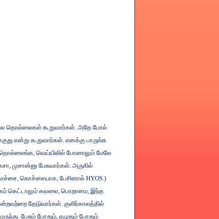
பல
தொல்லைகள்
கூறுவார்கள்
.
அதே
போல்
குது
என்று
கூறுவார்கள்
.
எனக்கு
பாருங்க
தொல்லைங்க
,
வெய்யிலில்
போனாலும்
மேலே
கசா
,
முசான்னு
பேசுவார்கள்
.
அருகில்
ொச்சை
,
கொச்சையாக
,
பேசினால்
HYOS.)
கம்
கெட்டாலும்
கவலை
,
பொறாமை
,
இந்த
ன்றவற்றை
தேடுவார்கள்
.
குளிர்காலத்தில்
மருந்து
.
பேசும்
போதும்
,
எழுதும்
போதும்