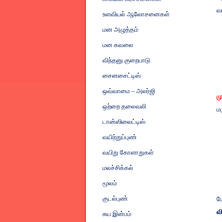
வ
உளவியல் ஆலோசனைகள்
மன அழுத்தம்
மன கவலை
விந்தனு குறைபாடு
சைனசைட்டிஸ்
ஒவ்வாமை
–
அலர்ஜி
ம
ஒற்றை தலைவலி
ம
டான்ஸிலைட்டிஸ்
வயிற்றுப்புண்
வயிறு கோளாறுகள்
மலச்சிக்கல்
மூலம்
குடல்புண்
ம
வ
சுய இன்பம்