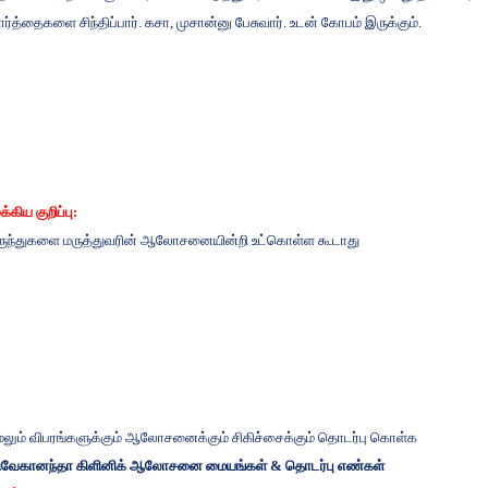
ார்த்தைகளை
சிந்திப்பார்
.
கசா
,
முசான்னு
பேசுவார்
.
உடன்
கோபம்
இருக்கும்
.
ுக்கிய
குறிப்பு
:
ருந்துகளை
மருத்துவரின்
ஆலோசனையின்றி
உட்கொள்ள
கூடாது
ேலும்
விபரங்களுக்கும்
ஆலோசனைக்கும்
சிகிச்சைக்கும்
தொடர்பு
கொள்க
ிவேகானந்தா
கிளினிக்
ஆலோசனை
மையங்கள்
&
தொடர்பு
எண்கள்