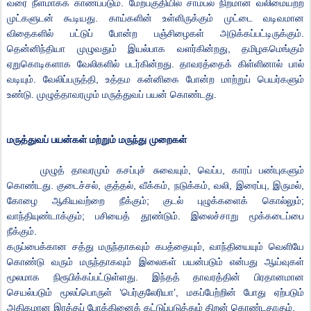
வரை
நீளமாகக்
காணப்படும்
.
மேற்பகுதியில்
சாம்பல்
நிறமான
வலிமையற்ற
முட்களுடன்
கூடியது
.
காய்களின்
உள்ளிருக்கும்
முட்டை
வடிவமான
விதைகளில்
பட்டுப்
போன்ற
பஞ்சிழைகள்
அடுக்கப்பட்டிருக்கும்
.
தென்னிந்தியா
முழுவதும்
இயல்பாக
வளர்கின்றது
,
தமிழகமெங்கும்
ஏறுகொடிகளாக
வேலிகளில்
படர்கின்றது
.
தாவரத்தைக்
கிள்ளினால்
பால்
வடியும்
.
வேலிப்பருத்தி
,
உத்தம
கன்னிகை
போன்ற
மாற்றுப்
பெயர்களும்
உண்டு
.
முழுத்தாவரமும்
மருத்துவப்
பயன்
கொண்டது
.
மருத்துவப்
பயன்கள்
மற்றும்
மருந்து
முறைகள்
முழுத்
தாவரமும்
கசப்புச்
சுவையும்
,
வெப்ப
,
காரப்
பண்புகளும்
கொண்டது
.
குடைச்சல்
,
குத்தல்
,
வீக்கம்
,
நடுக்கம்
,
வலி
,
இரைப்பு
,
இருமல்
,
கோழை
ஆகியவற்றை
நீக்கும்
;
குடல்
புழுக்களைக்
கொல்லும்
;
வாந்தியுண்டாக்கும்
;
பசியைத்
தூண்டும்
.
இலைச்சாறு
மூக்கடைப்பை
நீக்கும்
.
கருப்பைக்கான
சத்து
மருந்தாகவும்
கபத்தையும்
,
வாந்தியையும்
வெளியே
கொண்டு
வரும்
மருந்தாகவும்
இலைகள்
பயன்படும்
என்பது
ஆய்வுகள்
மூலமாக
நிரூபிக்கப்பட்டுள்ளது
.
இந்தத்
தாவரத்தின்
பிரதானமான
செயல்படும்
மூலப்பொருள்
‘
பெர்குலேரியா
’,
மகப்பேற்றின்
போது
ஏற்படும்
அதிகமான
இரத்தப்
போக்கினைக்
கட்டுப்படுத்தும்
திறன்
கொண்டதாகும்
.