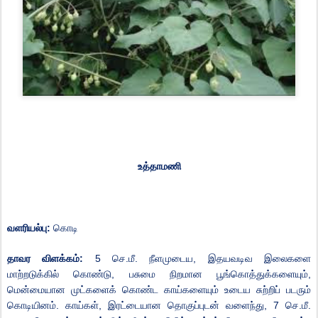
உத்தாமணி
வளரியல்பு
:
கொடி
தாவர
விளக்கம்
:
5
செ
.
மீ
.
நீளமுடைய
,
இதயவடிவ
இலைகளை
மாற்றடுக்கில்
கொண்டு
,
பசுமை
நிறமான
பூங்கொத்துக்களையும்
,
மென்மையான
முட்களைக்
கொண்ட
காய்களையும்
உடைய
சுற்றிப்
படரும்
கொடியினம்
.
காய்கள்
,
இரட்டையான
தொகுப்புடன்
வளைந்து
, 7
செ
.
மீ
.