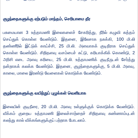
குழந்தைகளுக்கு
ஏற்படும்
மாந்தம்
,
செரியாமை
தீர
பசுமையான
3
உத்தாமணி
இலைகளைச்
சேகரித்து
,
நீரில்
கழுவி
சுத்தம்
செய்துக்
கொள்ள
வேண்டும்
.
இதனை
,
இலேசாக
நசுக்கி
, 100
மி
.
லி
தண்ணீரில்
இட்டுக்
காய்ச்சி
, 25
மி
.
லி
.
அளவாகக்
குடிநீராக
செய்துக்
கொள்ள
வேண்டும்
.
சிறிதளவு
வசம்பைச்
சுட்டு
,
கரியாக்கிக்
கொண்டு
, 2
அரிசி
எடை
அளவு
கரியை
, 25
மி
.
லி
.
உத்தாமணிக்
குடிநீருடன்
சேர்த்து
நன்றாகக்
கலக்க
வேண்டும்
.
இதனை
,
குழந்தைகளுக்கு
, 5
மி
.
லி
.
அளவு
,
காலை
,
மாலை
இரண்டு
வேளைகள்
கொடுக்க
வேண்டும்
.
குழந்தைகளுக்கு
வயிற்றுப்
புழுக்கள்
வெளியாக
இலையின்
குடிநீரை
, 20
மி
.
லி
.
அளவு
உள்ளுக்குக்
கொடுக்க
வேண்டும்
.
வீக்கம்
குறைய
உத்தாமணி
இலைச்சாற்றைச்
சிறிதளவு
சுண்ணாம்புடன்
கலந்து
கால்
வீக்கங்களுக்குப்
பற்றாக
போடலாம்
.