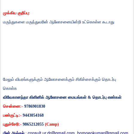
முக்கிய
குறிப்பு
:
மருந்துகளை
மருத்துவரின்
ஆலோசனையின்றி
உட்கொள்ள
கூடாது
மேலும்
விபரங்களுக்கும்
ஆலோசனைக்கும்
சிகிச்சைக்கும்
தொடர்பு
கொள்க
விவேகானந்தா
கிளினிக்
ஆலோசனை
மையங்கள்
&
தொடர்பு
எண்கள்
சென்னை
:-
9786901830
பண்ருட்டி
:-
9443054168
புதுச்சேரி
:-
9865212055
(Camp)
consult.ur.dr@gmail.com
homoeokumar@gmail.com
மின்
அஞ்சல்
:
,