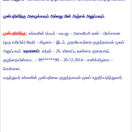
முன்பதிவிற்கு
அழைக்கவும்
அல்லது
மின்
அஞ்சல்
அனுப்பவும்
.
முன்பதிவிற்கு
:
உங்களின்
பெயர்
-
வயது
–
அலைபேசி
எண்
–
பிரச்சனை
(
ஒரு
வரியில்
)
தேதி
–
கிழமை
–
இடம்
,
முதலியவற்றை
குறுந்தகவல்
மூலம்
அனுப்பவும்
.
உதாரணம்
:
சுந்தர்
– 26,
விரைப்பு
தண்மை
குறைபாடு
,
குழந்தையின்மை
, – 99******00 – 20-12-2014 –
சனிக்கிழமை
–
சென்னை
,
மருத்துவர்
உங்களின்
முன்பதிவை
குறுந்தகவல்
மூலம்
உறுதிப்படுத்துவார்
.