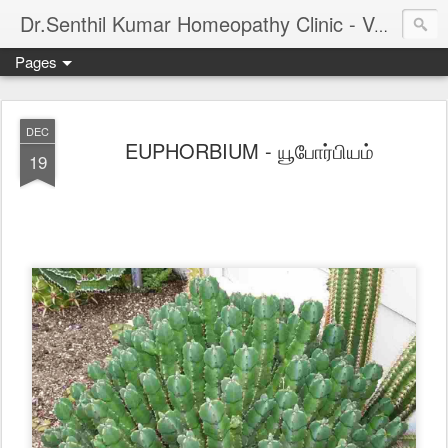
Dr.Senthil Kumar Homeopathy Clinic - Velachery - Panruti - Chennai
Pages
DEC
EUPHORBIUM - யூபோர்பியம்
19