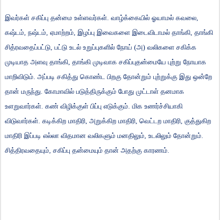
இவர்கள்
சகிப்பு
தன்மை
உள்ளவர்கள்
.
வாழ்க்கையில்
ஓயாமல்
கவலை
,
கஷ்டம்
,
நஷ்டம்
,
ஏமாற்றம்
,
இழப்பு
இவைகளை
இடைவிடாமல்
தாங்கி
,
தாங்கி
சித்ரவதைப்பட்டு
,
பட்டு
உடல்
உறுப்புகளில்
நோய்
(
அ
)
வலிகளை
சகிக்க
முடியாத
அளவு
தாங்கி
,
தாங்கி
முடிவாக
சகிப்புதன்மையே
புற்று
நோயாக
மாறிவிடும்
.
அப்படி
சகித்து
கொண்ட
பிறகு
தோன்றும்
புற்றுக்கு
இது
ஒன்றே
தான்
மருந்து
.
கோமாவில்
படுத்திருக்கும்
போது
முட்டாள்
தனமாக
உளறுவார்கள்
.
கண்
விழிக்குள்
பிப்பு
எடுக்கும்
.
மிக
உணர்ச்சியாகி
விடுவார்கள்
.
கடிக்கிற
மாதிரி
,
அறுக்கிற
மாதிரி
,
வெட்டற
மாதிரி
,
குத்துகிற
மாதிரி
இப்படி
எல்லா
விதமான
வலிகளும்
மனதிலும்
,
உடலிலும்
தோன்றும்
.
சித்திரவதையும்
,
சகிப்பு
தன்மையும்
தான்
அதற்கு
காரணம்
.