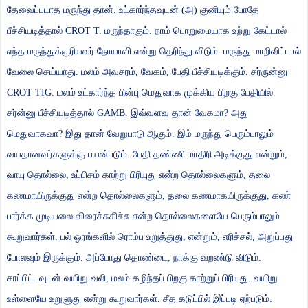
தேவைப்படாத
மருந்து
தான்
.
உட்கார்ந்தவுடன்
(
அ
)
குனியும்
போதே
பீச்சியடித்தால்
CROT T.
மருந்தாகும்
.
நாம்
பொறுமையாக
உற்று
கேட்டால்
எந்த
மருந்துக்குரியவர்
நோயாளி
என்று
தெரிந்து
விடும்
.
மருந்து
மாறிவிட்டால்
வேலை
செய்யாது
.
மலம்
அவசரம்
,
வேகம்
,
பேதி
பீச்சியடிக்கும்
.
சர்ருன்னு
CROT TIG.
மலம்
உட்கார்ந்த
பின்பு
மெதுவாக
முக்கிய
பிறகு
பேதியில்
சர்ன்னு
பீச்சியடித்தால்
GAMB.
இவ்வளவு
தான்
வேகமா
?
அது
மெதுவாகவா
?
இது
தான்
வேறுபாடு
ஆகும்
.
இம்
மருந்து
பெரும்பாலும்
வயதானவர்களுக்கு
பயன்படும்
.
பேதி
தண்ணி
மாதிரி
அடிக்குது
என்றும்
,
வாயு
தொல்லை
,
உப்பிசம்
காற்று
பிரியுது
என்ற
தொல்லைகளும்
,
தலை
கணமாயிருக்குது
என்ற
தொல்லைகளும்
,
தலை
கணமாகயிருக்குது
,
கண்
பார்க்க
முடியலை
விரைச்சுகிச்சு
என்ற
தொல்லைகளையே
பெரும்பாலும்
கூறுவார்கள்
.
பல்
ஓரங்களில்
ரொம்ப
உறுத்துது
,
என்றும்
,
எரிச்சல்
,
அறுப்பது
போலவும்
இருக்கும்
.
அப்போது
தொண்டை
,
நாக்கு
வறண்டு
விடும்
.
சாப்பிட்டவுடன்
வயிறு
வலி
,
மலம்
கழிந்தப்
பிறகு
காற்றுப்
பிரியுது
.
வயிறு
உள்ளையே
உறுளுது
என்று
கூறுவார்கள்
.
சீத
கடுப்பில்
இப்படி
ஏற்படும்
.