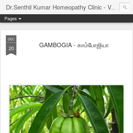
Dr.Senthil Kumar Homeopathy Clinic - Velachery - Panruti - Chennai
Pages
DEC
GAMBOGIA - காம்போஜியா
20