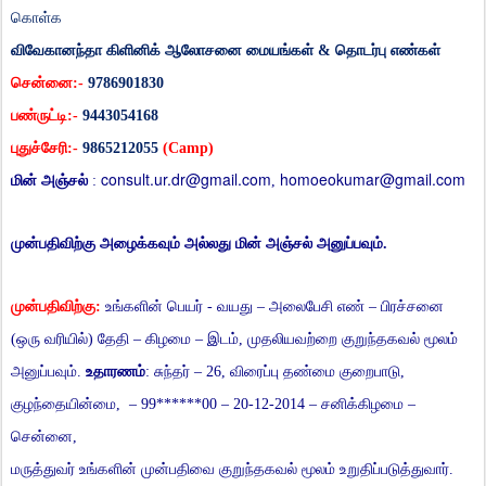
கொள்க
விவேகானந்தா
கிளினிக்
ஆலோசனை
மையங்கள்
&
தொடர்பு
எண்கள்
சென்னை
:-
9786901830
பண்ருட்டி
:-
9443054168
புதுச்சேரி
:-
9865212055
(Camp)
consult.ur.dr@gmail.com
homoeokumar@gmail.com
மின்
அஞ்சல்
:
,
முன்பதிவிற்கு
அழைக்கவும்
அல்லது
மின்
அஞ்சல்
அனுப்பவும்
.
முன்பதிவிற்கு
:
உங்களின்
பெயர்
-
வயது
–
அலைபேசி
எண்
–
பிரச்சனை
(
ஒரு
வரியில்
)
தேதி
–
கிழமை
–
இடம்
,
முதலியவற்றை
குறுந்தகவல்
மூலம்
அனுப்பவும்
.
உதாரணம்
:
சுந்தர்
– 26,
விரைப்பு
தண்மை
குறைபாடு
,
குழந்தையின்மை
, – 99******00 – 20-12-2014 –
சனிக்கிழமை
–
சென்னை
,
மருத்துவர்
உங்களின்
முன்பதிவை
குறுந்தகவல்
மூலம்
உறுதிப்படுத்துவார்
.