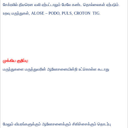
சேக்ரலில்
திடீரென
வலி
ஏற்பட்டாலும்
மேலே
கண்ட
தொல்லைகள்
ஏற்படும்
.
உறவு
மருந்துகள்,
ALOSE – PODO, PULS, CROTON TIG.
முக்கிய
குறிப்பு
:
மருந்துகளை
மருத்துவரின்
ஆலோசனையின்றி
உட்கொள்ள
கூடாது
மேலும்
விபரங்களுக்கும்
ஆலோசனைக்கும்
சிகிச்சைக்கும்
தொடர்பு