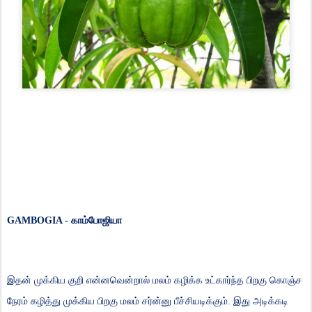
GAMBOGIA -
காம்போஜியா
இதன்
முக்கிய
குறி
என்னவென்றால்
மலம்
கழிக்க
உட்கார்ந்த
பிறகு
கொஞ்ச
நேரம்
கழித்து
முக்கிய
பிறகு
மலம்
சர்ன்னு
பீச்சியடிக்கும்
.
இது
அடிக்கடி